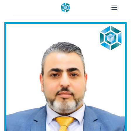
خطي
لمحتوى