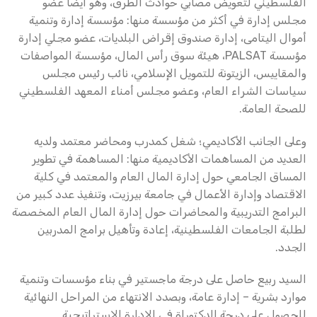
الفلسطيني لتعويض مصابي حوادث الطرق، وهو أيضا عضو
مجلس إدارة في أكثر من مؤسسة منها: مؤسسة إدارة وتنمية
أموال اليتامى، إدارة صندوق إقراض البلديات، عضو مجلي إدارة
مؤسسة PALSAT، هيئة سوق رأس المال، مؤسسة المواصفات
والمقاييس، الزيتونة للتمويل الإسلامي، نائب رئيس مجلس
سياسات الشراء العام، وعضو مجلس أمناء المعهد الفلسطيني
للصحة العامة.
وعلى الجانب الأكاديمي؛ شغل كمدرب ومحاضر معتمد ولديه
العديد من المساهمات الأكاديمية منها: المساهمة في تطوير
المساق الجامعي حول إدارة المال العام والمعتمد في كلية
الاقتصاد وإدارة الأعمال في جامعة بيرزيت، وتنفيذ عدد كبير من
البرامج التدريبية والمحاضرات حول إدارة المال العام المخصصة
لطلبة الجامعات الفلسطينية، إعادة وتأهيل برامج المدربين
الجدد.
السيد ربيع حاصل على درجة ماجستير في بناء مؤسسات وتنمية
موارد بشرية – إدارة عامة، وبصدد الانتهاء من المراحل النهائية
للحصول على درجة الدكتوراة في الإدارة الإستراتيجية.